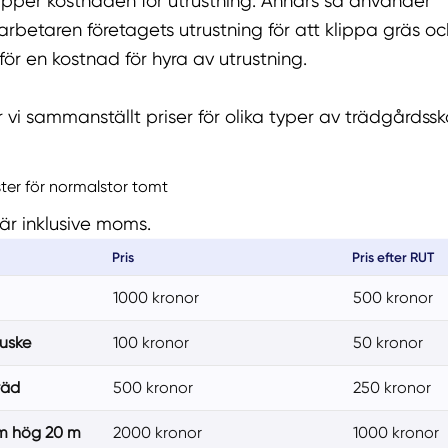
ipper kostnaden för utrustning. Annars så använder
rbetaren företagets utrustning för att klippa gräs oc
för en kostnad för hyra av utrustning.
vi sammanställt priser för olika typer av trädgårdsskö
ster för normalstor tomt
är inklusive moms.
Pris
Pris efter RUT
1000 kronor
500 kronor
buske
100 kronor
50 kronor
räd
500 kronor
250 kronor
 m hög 20 m
2000 kronor
1000 kronor