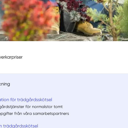
erkarpriser
kning
ation för trädgårdsskötsel
dgårdstjänster för normalstor tomt
ppgifter från våra samarbetspartners
m trädgårdsskötsel