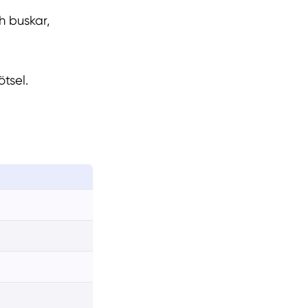
h buskar,
tsel.