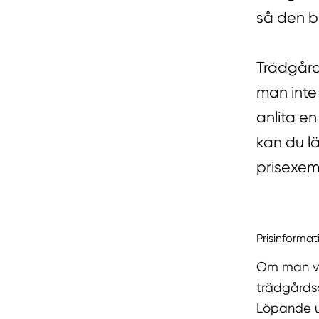
så den bi
Trädgård
man inte
anlita e
kan du l
prisexem
Prisinformat
Om man vil
trädgårdsa
Löpande un