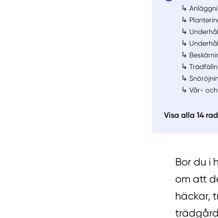
↳
Anläggni
↳
Planteri
↳
Underhål
↳
Underhål
↳
Beskärni
↳
Trädfälln
↳
Snöröjni
↳
Vår- och
Visa alla 14 ra
Bor du i
om att de
häckar, t
trädgård 