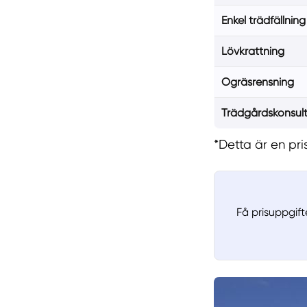
Enkel trädfällning
Lövkrattning
Ogräsrensning
Trädgårdskonsult
*Detta är en pr
Få prisuppgif