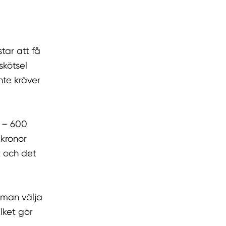
tar att få
skötsel
nte kräver
0 – 600
 kronor
t och det
 man välja
lket gör