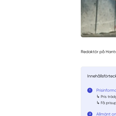
Redaktör på Hantv
Innehållsförtec
Prisinform
↳
Pris trä
↳
Få prisu
Allmänt o