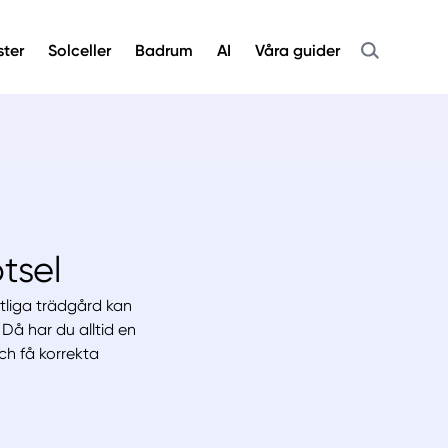
ster
Solceller
Badrum
AI
Våra guider
tsel
ntliga trädgård kan
Då har du alltid en
ch få korrekta