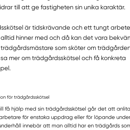
drar till att ge fastigheten sin unika karaktär.
sskötsel är tidskrävande och ett tungt arbet
 alltid hinner med och då kan det vara bekvä
n trädgårdsmästare som sköter om trädgården
äsa mer om trädgårdsskötsel och få konkreta
pel.
ion för trädgårdsskötsel
l få hjälp med sin trädgårdsskötsel går det att anlit
rbetare för enstaka uppdrag eller för löpande under
derhåll innebär att man alltid har en trädgårds som