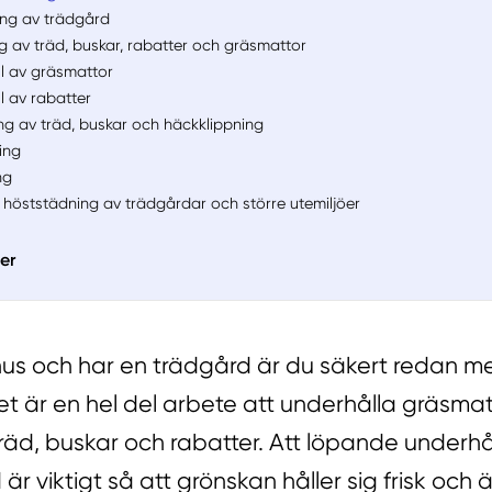
ng av trädgård
ng av träd, buskar, rabatter och gräsmattor
l av gräsmattor
l av rabatter
ng av träd, buskar och häckklippning
ing
ng
 höststädning av trädgårdar och större utemiljöer
der
 hus och har en trädgård är du säkert redan 
t är en hel del arbete att underhålla gräsmat
räd, buskar och rabatter. Att löpande underhål
är viktigt så att grönskan håller sig frisk och 