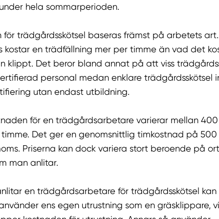
 under hela sommarperioden.
för trädgårdsskötsel baseras främst på arbetets art.
 kostar en trädfällning mer per timme än vad det kos
 klippt. Det beror bland annat på att viss trädgårds
certifierad personal medan enklare trädgårdsskötsel i
ifiering utan endast utbildning.
tnaden för en trädgårdsarbetare varierar mellan 40
 timme. Det ger en genomsnittlig timkostnad på 500
moms. Priserna kan dock variera stort beroende på or
m man anlitar.
litar en trädgårdsarbetare för trädgårdsskötsel kan
använder ens egen utrustning som en gräsklippare, vi