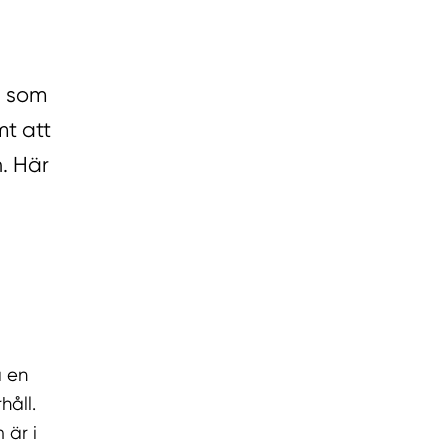
e som
mt att
. Här
a en
håll.
 är i