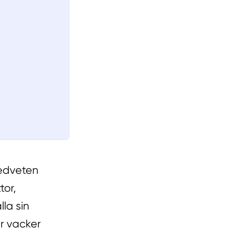
medveten
tor,
la sin
är vacker