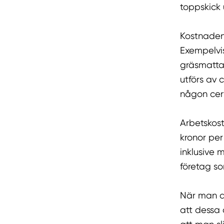
toppskick
Kostnaden 
Exempelvis
gräsmattan
utförs av 
någon cert
Arbetskos
kronor per
inklusive 
företag so
När man an
att dessa 