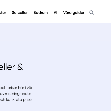
ster
Solceller
Badrum
AI
Våra guider
eller &
ch priser här i vår
a avkastning under
och konkreta priser