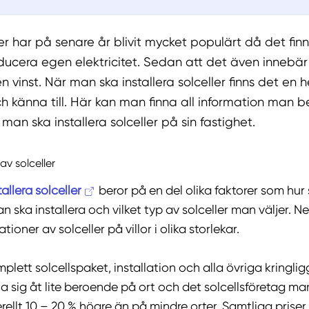
ller har på senare år blivit mycket populärt då det fin
ducera egen elektricitet. Sedan att det även innebär a
 en vinst. När man ska installera solceller finns det en
 känna till. Här kan man finna all information man 
 man ska installera solceller på sin fastighet.
 av solceller
allera solceller
beror på en del olika faktorer som hur 
 ska installera och vilket typ av solceller man väljer. N
tioner av solceller på villor i olika storlekar.
omplett solcellspaket, installation och alla övriga kringl
ja sig åt lite beroende på ort och det solcellsföretag man 
llt 10 – 20 % högre än på mindre orter. Samtliga priser 