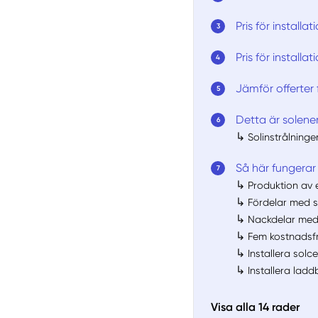
Pris för installa
Pris för installa
Jämför offerter 
Detta är solene
↳
Solinstrålninge
Så här fungerar 
↳
Produktion av e
↳
Fördelar med s
↳
Nackdelar med 
↳
Fem kostnadsfri
↳
Installera solce
↳
Installera lad
Visa alla 14 rader