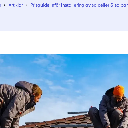
m
»
Artiklar
»
Prisguide inför installering av solceller & solpa