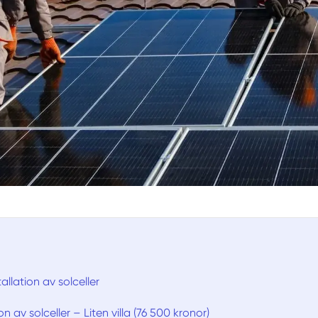
tallation av solceller
tion av solceller – Liten villa (76 500 kronor)