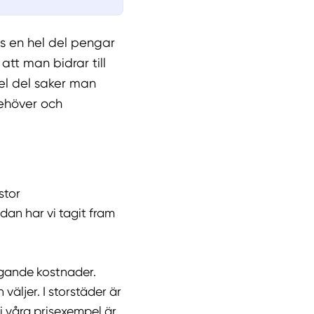
ns en hel del pengar
tt man bidrar till
 hel del saker man
behöver och
stor
edan har vi tagit fram
iggande kostnader.
väljer. I storstäder är
i våra prisexempel är