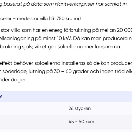
g baserat på data som Hantverkarpriser har samlat in.
olceller – medelstor villa (131 750 kronor)
tor villa som har en energiförbrukning på mellan 20 00
ellsanläggning på minst 10 kW. Då kan man producera n
brukning själv, vilket gör solcellerna mer lönsamma.
effekt behöver solcellerna installeras så de kan producer
t söderläge, lutning på 30 – 60 grader och ingen träd e
under dagen.
W
26 stycken
45 - 50 kvm