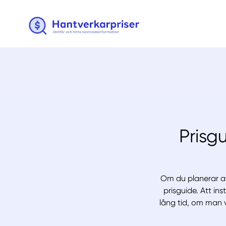
Prisgu
Om du planerar att
prisguide. Att in
lång tid, om man v