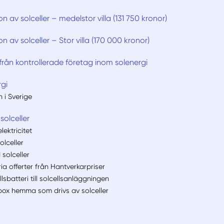
tion av solceller – medelstor villa (131 750 kronor)
tion av solceller – Stor villa (170 000 kronor)
från kontrollerade företag inom solenergi
rgi
n i Sverige
solceller
lektricitet
olceller
solceller
a offerter från Hantverkarpriser
llsbatteri till solcellsanläggningen
dbox hemma som drivs av solceller